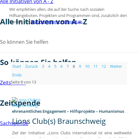
Alle Initiativen von A - Z
Wir empfehlen allen, die auf der Suche nach sozialen
Hilfsangeboten, Projekten und Programmen sind, zusätzlich den
Alle Initiativen von A - Z
Besuch des
Braunschweiger Hilfeportals
.
So können Sie helfen
So können Sie helfen
Start
Zurück
3
4
5
6
7
8
9
10
11
12
Weiter
Ende
Seite 8 von 13
Zeitspende
Zeitspende
ehrenamtliches Engagement – Hilfsprojekte – Humanismus
Lions Club(s) Braunschweig
Sachspende
Ziel der Initiative: „Lions Clubs International ist eine weltweite