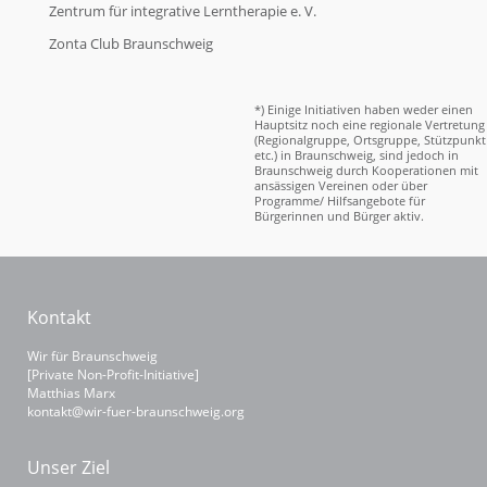
Zentrum für integrative Lerntherapie e. V.
Zonta Club Braunschweig
*) Einige Initiativen haben weder einen
Hauptsitz noch eine regionale Vertretung
(Regionalgruppe, Ortsgruppe, Stützpunkt
etc.) in Braunschweig, sind jedoch in
Braunschweig durch Kooperationen mit
ansässigen Vereinen oder über
Programme/ Hilfsangebote für
Bürgerinnen und Bürger aktiv.
Kontakt
Wir für Braunschweig
[Private Non-Profit-Initiative]
Matthias Marx
kontakt@wir-fuer-braunschweig.org
Unser Ziel