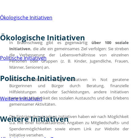
Ökologische Initiativen
Ökologische Initiativen
In Braunschweig gibt es gegenwärtig
über 100 soziale
Initiativen
, die alle ein gemeinsames Ziel verfolgen: Sie streben
die Verbesserung der Lebensverhältnisse von einzelnen
Politische Initiativen
Personen oder Gruppen (z. B. Kinder, Jugendliche, Frauen,
Männer, Senioren) an.
Politische Initiativen
Dabei unterstützen einige Initiativen in Not geratene
Bürgerinnen und Bürger durch Beratung, finanzielle
Hilfsleistungen und/oder Sachleistungen, andere Initiativen
bieten die Möglichkeit des sozialen Austauschs und des Erlebens
Weitere Initiativen
gemeinsamer Aktivitäten.
Die Einträge der einzelnen Initiativen haben wir nach Möglichkeit
Weitere Initiativen
u.a. mit einer Kontaktadresse, Angaben zu Mitgliedschafts- und
Spendenmöglichkeiten sowie einem Link zur Website der
Initiative versehen.