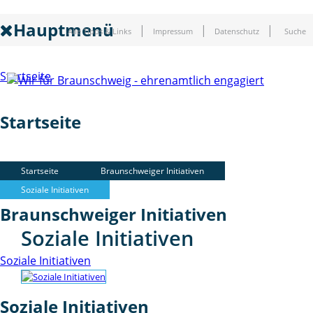
Hauptmenü
Alle Tipps & Links
Impressum
Datenschutz
Suche
Startseite
Startseite
Braunschweiger Initiativen
Startseite
Braunschweiger Initiativen
Soziale Initiativen
Braunschweiger Initiativen
Soziale Initiativen
Soziale Initiativen
Soziale Initiativen