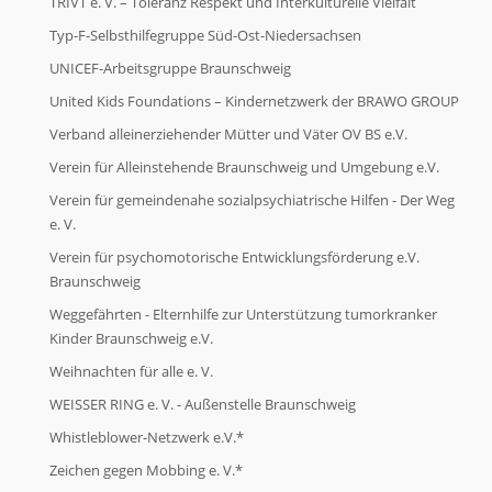
TRIVT e. V. – Toleranz Respekt und Interkulturelle Vielfalt
Typ-F-Selbsthilfegruppe Süd-Ost-Niedersachsen
UNICEF-Arbeitsgruppe Braunschweig
United Kids Foundations – Kindernetzwerk der BRAWO GROUP
Verband alleinerziehender Mütter und Väter OV BS e.V.
Verein für Alleinstehende Braunschweig und Umgebung e.V.
Verein für gemeindenahe sozialpsychiatrische Hilfen - Der Weg
e. V.
Verein für psychomotorische Entwicklungsförderung e.V.
Braunschweig
Weggefährten - Elternhilfe zur Unterstützung tumorkranker
Kinder Braunschweig e.V.
Weihnachten für alle e. V.
WEISSER RING e. V. - Außenstelle Braunschweig
Whistleblower-Netzwerk e.V.*
Zeichen gegen Mobbing e. V.*