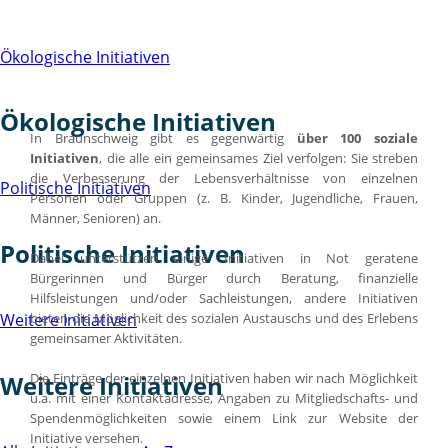
Ökologische Initiativen
Ökologische Initiativen
In Braunschweig gibt es gegenwärtig
über 100 soziale
Initiativen
, die alle ein gemeinsames Ziel verfolgen: Sie streben
die Verbesserung der Lebensverhältnisse von einzelnen
Politische Initiativen
Personen oder Gruppen (z. B. Kinder, Jugendliche, Frauen,
Männer, Senioren) an.
Politische Initiativen
Dabei unterstützen einige Initiativen in Not geratene
Bürgerinnen und Bürger durch Beratung, finanzielle
Hilfsleistungen und/oder Sachleistungen, andere Initiativen
bieten die Möglichkeit des sozialen Austauschs und des Erlebens
Weitere Initiativen
gemeinsamer Aktivitäten.
Die Einträge der einzelnen Initiativen haben wir nach Möglichkeit
Weitere Initiativen
u.a. mit einer Kontaktadresse, Angaben zu Mitgliedschafts- und
Spendenmöglichkeiten sowie einem Link zur Website der
Initiative versehen.