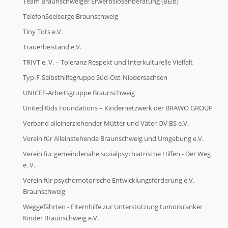
Team Braunschweiger Erwerbslosenberatung (BElb)
TelefonSeelsorge Braunschweig
Tiny Tots e.V.
Trauerbeistand e.V.
TRIVT e. V. – Toleranz Respekt und Interkulturelle Vielfalt
Typ-F-Selbsthilfegruppe Süd-Ost-Niedersachsen
UNICEF-Arbeitsgruppe Braunschweig
United Kids Foundations – Kindernetzwerk der BRAWO GROUP
Verband alleinerziehender Mütter und Väter OV BS e.V.
Verein für Alleinstehende Braunschweig und Umgebung e.V.
Verein für gemeindenahe sozialpsychiatrische Hilfen - Der Weg
e. V.
Verein für psychomotorische Entwicklungsförderung e.V.
Braunschweig
Weggefährten - Elternhilfe zur Unterstützung tumorkranker
Kinder Braunschweig e.V.