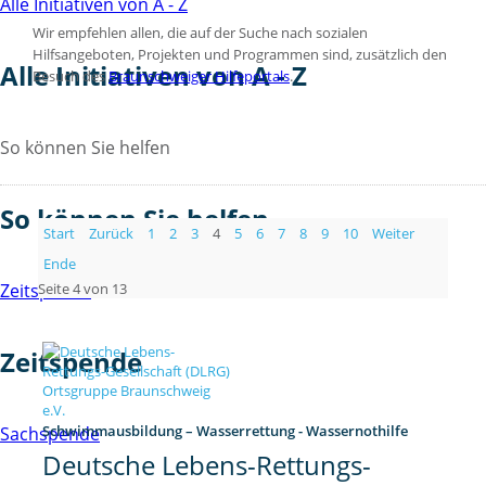
Alle Initiativen von A - Z
Wir empfehlen allen, die auf der Suche nach sozialen
Hilfsangeboten, Projekten und Programmen sind, zusätzlich den
Alle Initiativen von A - Z
Besuch des
Braunschweiger Hilfeportals
.
So können Sie helfen
So können Sie helfen
Start
Zurück
1
2
3
4
5
6
7
8
9
10
Weiter
Ende
Seite 4 von 13
Zeitspende
Zeitspende
Schwimmausbildung – Wasserrettung - Wassernothilfe
Sachspende
Deutsche Lebens-Rettungs-