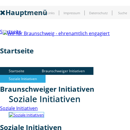
Hauptmenü
Alle Tipps & Links
Impressum
Datenschutz
Suche
Startseite
Startseite
Braunschweiger Initiativen
Startseite
Braunschweiger Initiativen
Soziale Initiativen
Braunschweiger Initiativen
Soziale Initiativen
Soziale Initiativen
Soziale Initiativen