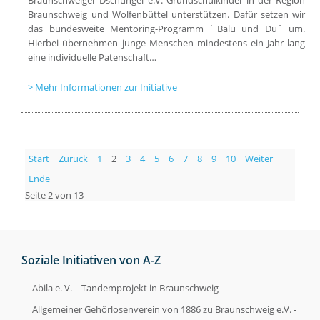
Braunschweiger Dschungel e.V. Grundschulkinder in der Region
Braunschweig und Wolfenbüttel unterstützen. Dafür setzen wir
das bundesweite Mentoring-Programm ˋBalu und Du´ um.
Hierbei übernehmen junge Menschen mindestens ein Jahr lang
eine individuelle Patenschaft…
Mehr Informationen zur Initiative
Start
Zurück
1
2
3
4
5
6
7
8
9
10
Weiter
Ende
Seite 2 von 13
Soziale Initiativen von A-Z
Abila e. V. – Tandemprojekt in Braunschweig
Allgemeiner Gehörlosenverein von 1886 zu Braunschweig e.V. -