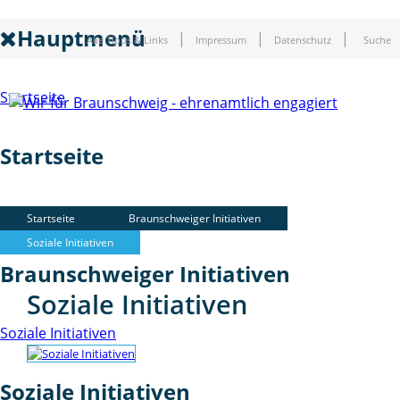
Hauptmenü
Alle Tipps & Links
Impressum
Datenschutz
Suche
Startseite
Startseite
Braunschweiger Initiativen
Startseite
Braunschweiger Initiativen
Soziale Initiativen
Braunschweiger Initiativen
Soziale Initiativen
Soziale Initiativen
Soziale Initiativen