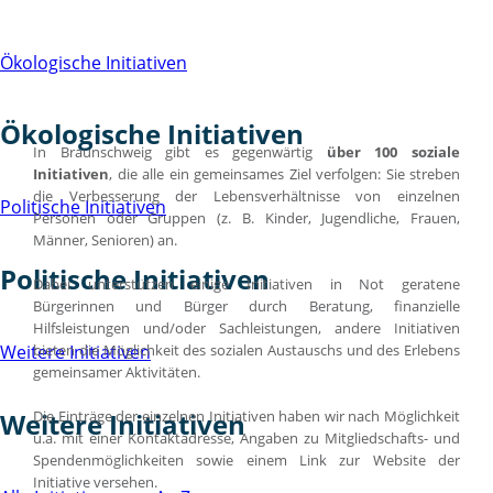
Ökologische Initiativen
Ökologische Initiativen
In Braunschweig gibt es gegenwärtig
über 100 soziale
Initiativen
, die alle ein gemeinsames Ziel verfolgen: Sie streben
die Verbesserung der Lebensverhältnisse von einzelnen
Politische Initiativen
Personen oder Gruppen (z. B. Kinder, Jugendliche, Frauen,
Männer, Senioren) an.
Politische Initiativen
Dabei unterstützen einige Initiativen in Not geratene
Bürgerinnen und Bürger durch Beratung, finanzielle
Hilfsleistungen und/oder Sachleistungen, andere Initiativen
bieten die Möglichkeit des sozialen Austauschs und des Erlebens
Weitere Initiativen
gemeinsamer Aktivitäten.
Die Einträge der einzelnen Initiativen haben wir nach Möglichkeit
Weitere Initiativen
u.a. mit einer Kontaktadresse, Angaben zu Mitgliedschafts- und
Spendenmöglichkeiten sowie einem Link zur Website der
Initiative versehen.