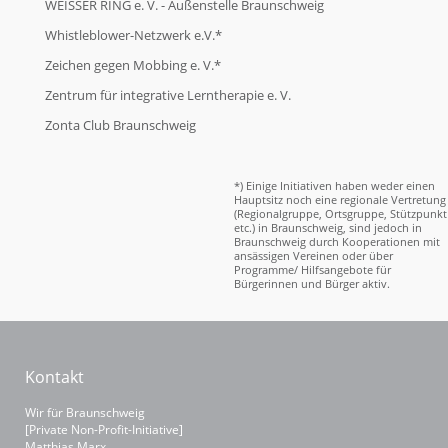
WEISSER RING e. V. - Außenstelle Braunschweig
Whistleblower-Netzwerk e.V.*
Zeichen gegen Mobbing e. V.*
Zentrum für integrative Lerntherapie e. V.
Zonta Club Braunschweig
*) Einige Initiativen haben weder einen
Hauptsitz noch eine regionale Vertretung
(Regionalgruppe, Ortsgruppe, Stützpunkt
etc.) in Braunschweig, sind jedoch in
Braunschweig durch Kooperationen mit
ansässigen Vereinen oder über
Programme/ Hilfsangebote für
Bürgerinnen und Bürger aktiv.
Kontakt
Wir für Braunschweig
[Private Non-Profit-Initiative]
Matthias Marx