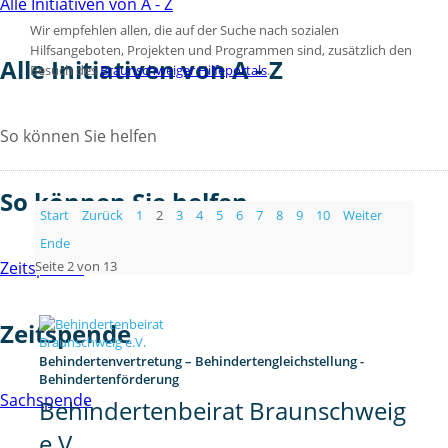
Alle Initiativen von A - Z
Wir empfehlen allen, die auf der Suche nach sozialen
Hilfsangeboten, Projekten und Programmen sind, zusätzlich den
Alle Initiativen von A - Z
Besuch des
Braunschweiger Hilfeportals
.
So können Sie helfen
So können Sie helfen
Start
Zurück
1
2
3
4
5
6
7
8
9
10
Weiter
Ende
Seite 2 von 13
Zeitspende
Zeitspende
Behindertenvertretung – Behindertengleichstellung -
Behindertenförderung
Sachspende
Behindertenbeirat Braunschweig
e.V.