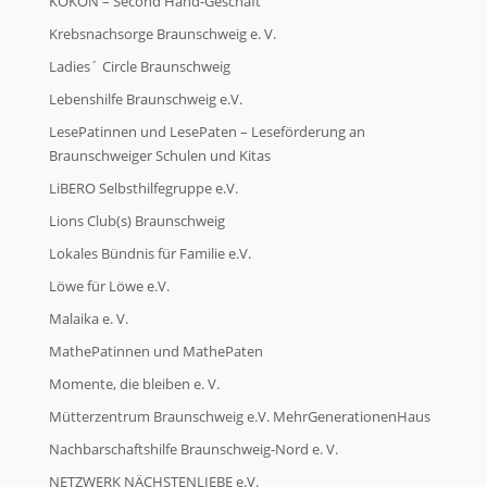
KOKON – Second Hand-Geschäft
Krebsnachsorge Braunschweig e. V.
Ladies´ Circle Braunschweig
Lebenshilfe Braunschweig e.V.
LesePatinnen und LesePaten – Leseförderung an
Braunschweiger Schulen und Kitas
LiBERO Selbsthilfegruppe e.V.
Lions Club(s) Braunschweig
Lokales Bündnis für Familie e.V.
Löwe für Löwe e.V.
Malaika e. V.
MathePatinnen und MathePaten
Momente, die bleiben e. V.
Mütterzentrum Braunschweig e.V. MehrGenerationenHaus
Nachbarschaftshilfe Braunschweig-Nord e. V.
NETZWERK NÄCHSTENLIEBE e.V.