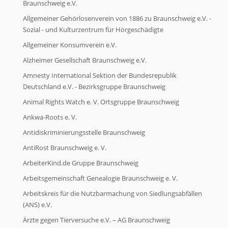
Braunschweig e.V.
Allgemeiner Gehörlosenverein von 1886 zu Braunschweig e.V. -
Ökologische Initiativen
Sozial - und Kulturzentrum für Hörgeschädigte
Allgemeiner Konsumverein e.V.
Ökologische Initiativen
Alzheimer Gesellschaft Braunschweig e.V.
Amnesty International Sektion der Bundesrepublik
Deutschland e.V. - Bezirksgruppe Braunschweig
Politische Initiativen
Animal Rights Watch e. V. Ortsgruppe Braunschweig
Ankwa-Roots e. V.
Politische Initiativen
Antidiskriminierungsstelle Braunschweig
AntiRost Braunschweig e. V.
Weitere Initiativen
ArbeiterKind.de Gruppe Braunschweig
Arbeitsgemeinschaft Genealogie Braunschweig e. V.
Weitere Initiativen
Arbeitskreis für die Nutzbarmachung von Siedlungsabfällen
(ANS) e.V.
Ärzte gegen Tierversuche e.V. – AG Braunschweig