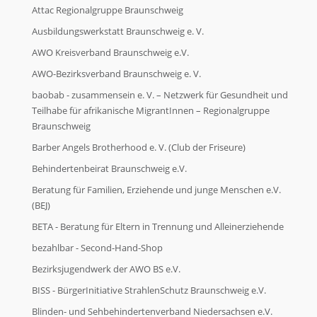
Alle Initiativen von A - Z
Attac Regionalgruppe Braunschweig
Ausbildungswerkstatt Braunschweig e. V.
Alle Initiativen von A - Z
AWO Kreisverband Braunschweig e.V.
AWO-Bezirksverband Braunschweig e. V.
baobab - zusammensein e. V. – Netzwerk für Gesundheit und
So können Sie helfen
Teilhabe für afrikanische MigrantInnen – Regionalgruppe
Braunschweig
So können Sie helfen
Barber Angels Brotherhood e. V. (Club der Friseure)
Behindertenbeirat Braunschweig e.V.
Zeitspende
Beratung für Familien, Erziehende und junge Menschen e.V.
(BEJ)
BETA - Beratung für Eltern in Trennung und Alleinerziehende
Zeitspende
bezahlbar - Second-Hand-Shop
Bezirksjugendwerk der AWO BS e.V.
Sachspende
BISS - BürgerInitiative StrahlenSchutz Braunschweig e.V.
Blinden- und Sehbehindertenverband Niedersachsen e.V.