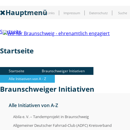
Hauptmenü
Alle Tipps & Links
Impressum
Datenschutz
Suche
Startseite
Startseite
Braunschweiger Initiativen
Startseite
Braunschweiger Initiativen
Alle Initiativen von A - Z
Braunschweiger Initiativen
Alle Initiativen von A-Z
Soziale Initiativen
Abila e. V. – Tandemprojekt in Braunschweig
Soziale Initiativen
Allgemeiner Deutscher Fahrrad-Club (ADFC) Kreisverband