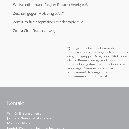
Wirtschaftsfrauen Region Braunschweig e.V.
Zeichen gegen Mobbing e. V.*
Zentrum für integrative Lerntherapie e. V.
Zonta Club Braunschweig
*) Einige Initiativen haben weder einen
Hauptsitz noch eine regionale Vertretung
(Regionalgruppe, Ortsgruppe, Stützpunkt
etc.) in Braunschweig, sind jedoch in
Braunschweig durch Kooperationen mit
ansässigen Vereinen oder über
Programme/ Hilfsangebote für
Bürgerinnen und Bürger aktiv.
Kontakt
Wir für Braunschweig
[Private Non-Profit-Initiative]
Matthias Marx
kontakt@wir-fuer-braunschweig.org