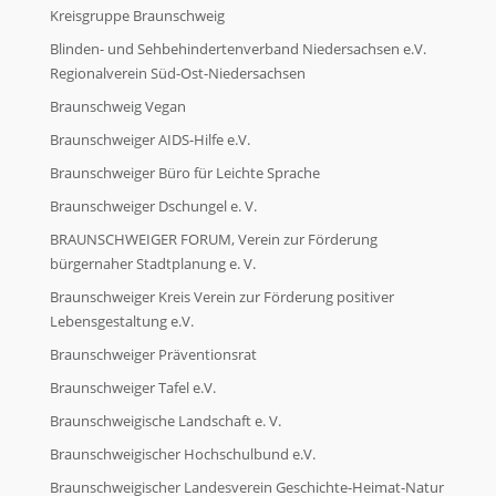
Sachspende
Kreisgruppe Braunschweig
Blinden- und Sehbehindertenverband Niedersachsen e.V.
Regionalverein Süd-Ost-Niedersachsen
Geldspende
Braunschweig Vegan
Braunschweiger AIDS-Hilfe e.V.
Geldspende
Braunschweiger Büro für Leichte Sprache
Braunschweiger Dschungel e. V.
Unsere Unterstützer
BRAUNSCHWEIGER FORUM, Verein zur Förderung
bürgernaher Stadtplanung e. V.
Braunschweiger Kreis Verein zur Förderung positiver
Unsere Unterstützer
Lebensgestaltung e.V.
Braunschweiger Präventionsrat
Wir über uns
Braunschweiger Tafel e.V.
Braunschweigische Landschaft e. V.
Wir über uns
Braunschweigischer Hochschulbund e.V.
Braunschweigischer Landesverein Geschichte-Heimat-Natur