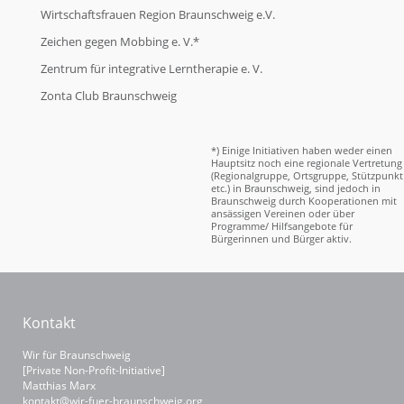
Wirtschaftsfrauen Region Braunschweig e.V.
Zeichen gegen Mobbing e. V.*
Zentrum für integrative Lerntherapie e. V.
Zonta Club Braunschweig
*) Einige Initiativen haben weder einen
Hauptsitz noch eine regionale Vertretung
(Regionalgruppe, Ortsgruppe, Stützpunkt
etc.) in Braunschweig, sind jedoch in
Braunschweig durch Kooperationen mit
ansässigen Vereinen oder über
Programme/ Hilfsangebote für
Bürgerinnen und Bürger aktiv.
Kontakt
Wir für Braunschweig
[Private Non-Profit-Initiative]
Matthias Marx
kontakt@wir-fuer-braunschweig.org