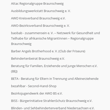
Alle Initiativen von A - Z
Attac Regionalgruppe Braunschweig
Ausbildungswerkstatt Braunschweig e. V.
Alle Initiativen von A - Z
AWO Kreisverband Braunschweig e.V.
AWO-Bezirksverband Braunschweig e. V.
baobab - zusammensein e. V. – Netzwerk für Gesundheit und
So können Sie helfen
Teilhabe für afrikanische MigrantInnen – Regionalgruppe
Braunschweig
So können Sie helfen
Barber Angels Brotherhood e. V. (Club der Friseure)
Behindertenbeirat Braunschweig e.V.
Zeitspende
Beratung für Familien, Erziehende und junge Menschen e.V.
(BEJ)
BETA - Beratung für Eltern in Trennung und Alleinerziehende
Zeitspende
bezahlbar - Second-Hand-Shop
Bezirksjugendwerk der AWO BS e.V.
Sachspende
BISS - BürgerInitiative StrahlenSchutz Braunschweig e.V.
Blinden- und Sehbehindertenverband Niedersachsen e.V.