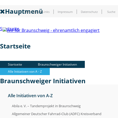
Hauptmenü
Alle Tipps & Links
Impressum
Datenschutz
Suche
Startseite
Startseite
Braunschweiger Initiativen
Startseite
Braunschweiger Initiativen
Alle Initiativen von A - Z
Braunschweiger Initiativen
Alle Initiativen von A-Z
Soziale Initiativen
Abila e. V. – Tandemprojekt in Braunschweig
Soziale Initiativen
Allgemeiner Deutscher Fahrrad-Club (ADFC) Kreisverband