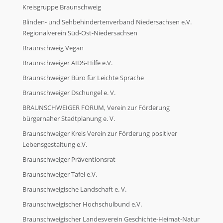
Sachspende
Kreisgruppe Braunschweig
Blinden- und Sehbehindertenverband Niedersachsen e.V.
Regionalverein Süd-Ost-Niedersachsen
Geldspende
Braunschweig Vegan
Braunschweiger AIDS-Hilfe e.V.
Geldspende
Braunschweiger Büro für Leichte Sprache
Braunschweiger Dschungel e. V.
Unsere Unterstützer
BRAUNSCHWEIGER FORUM, Verein zur Förderung
bürgernaher Stadtplanung e. V.
Braunschweiger Kreis Verein zur Förderung positiver
Unsere Unterstützer
Lebensgestaltung e.V.
Braunschweiger Präventionsrat
Wir über uns
Braunschweiger Tafel e.V.
Braunschweigische Landschaft e. V.
Wir über uns
Braunschweigischer Hochschulbund e.V.
Braunschweigischer Landesverein Geschichte-Heimat-Natur