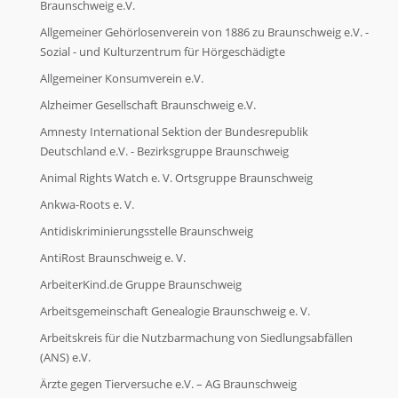
Braunschweig e.V.
Allgemeiner Gehörlosenverein von 1886 zu Braunschweig e.V. -
Ökologische Initiativen
Sozial - und Kulturzentrum für Hörgeschädigte
Allgemeiner Konsumverein e.V.
Ökologische Initiativen
Alzheimer Gesellschaft Braunschweig e.V.
Amnesty International Sektion der Bundesrepublik
Deutschland e.V. - Bezirksgruppe Braunschweig
Politische Initiativen
Animal Rights Watch e. V. Ortsgruppe Braunschweig
Ankwa-Roots e. V.
Politische Initiativen
Antidiskriminierungsstelle Braunschweig
AntiRost Braunschweig e. V.
Weitere Initiativen
ArbeiterKind.de Gruppe Braunschweig
Arbeitsgemeinschaft Genealogie Braunschweig e. V.
Weitere Initiativen
Arbeitskreis für die Nutzbarmachung von Siedlungsabfällen
(ANS) e.V.
Ärzte gegen Tierversuche e.V. – AG Braunschweig