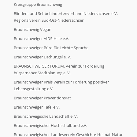
Sachspende
Kreisgruppe Braunschweig
Blinden- und Sehbehindertenverband Niedersachsen e.V.
Regionalverein Süd-Ost-Niedersachsen
Geldspende
Braunschweig Vegan
Braunschweiger AIDS-Hilfe e.V.
Geldspende
Braunschweiger Büro für Leichte Sprache
Braunschweiger Dschungel e. V.
Unsere Unterstützer
BRAUNSCHWEIGER FORUM, Verein zur Förderung
bürgernaher Stadtplanung e. V.
Braunschweiger Kreis Verein zur Förderung positiver
Unsere Unterstützer
Lebensgestaltung e.V.
Braunschweiger Präventionsrat
Wir über uns
Braunschweiger Tafel e.V.
Braunschweigische Landschaft e. V.
Wir über uns
Braunschweigischer Hochschulbund e.V.
Braunschweigischer Landesverein Geschichte-Heimat-Natur