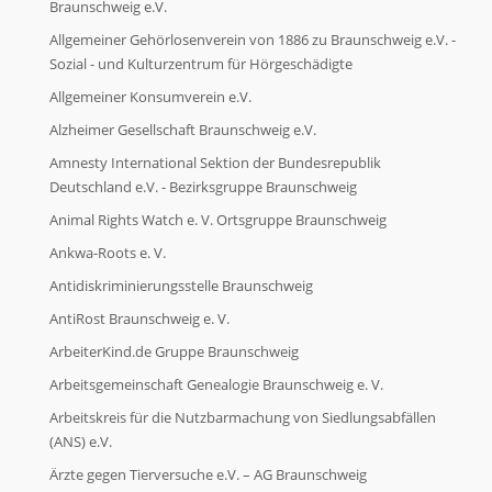
Braunschweig e.V.
Allgemeiner Gehörlosenverein von 1886 zu Braunschweig e.V. -
Ökologische Initiativen
Sozial - und Kulturzentrum für Hörgeschädigte
Allgemeiner Konsumverein e.V.
Ökologische Initiativen
Alzheimer Gesellschaft Braunschweig e.V.
Amnesty International Sektion der Bundesrepublik
Deutschland e.V. - Bezirksgruppe Braunschweig
Politische Initiativen
Animal Rights Watch e. V. Ortsgruppe Braunschweig
Ankwa-Roots e. V.
Politische Initiativen
Antidiskriminierungsstelle Braunschweig
AntiRost Braunschweig e. V.
Weitere Initiativen
ArbeiterKind.de Gruppe Braunschweig
Arbeitsgemeinschaft Genealogie Braunschweig e. V.
Weitere Initiativen
Arbeitskreis für die Nutzbarmachung von Siedlungsabfällen
(ANS) e.V.
Ärzte gegen Tierversuche e.V. – AG Braunschweig