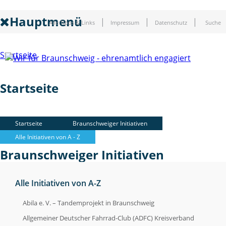
Hauptmenü
Alle Tipps & Links
Impressum
Datenschutz
Suche
Startseite
Startseite
Braunschweiger Initiativen
Startseite
Braunschweiger Initiativen
Alle Initiativen von A - Z
Braunschweiger Initiativen
Alle Initiativen von A-Z
Soziale Initiativen
Abila e. V. – Tandemprojekt in Braunschweig
Soziale Initiativen
Allgemeiner Deutscher Fahrrad-Club (ADFC) Kreisverband