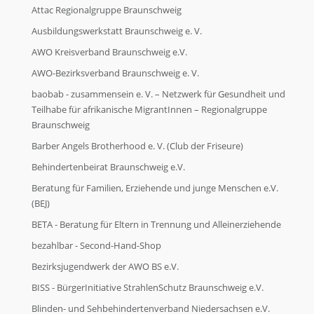
Alle Initiativen von A - Z
Attac Regionalgruppe Braunschweig
Ausbildungswerkstatt Braunschweig e. V.
Alle Initiativen von A - Z
AWO Kreisverband Braunschweig e.V.
AWO-Bezirksverband Braunschweig e. V.
baobab - zusammensein e. V. – Netzwerk für Gesundheit und
So können Sie helfen
Teilhabe für afrikanische MigrantInnen – Regionalgruppe
Braunschweig
So können Sie helfen
Barber Angels Brotherhood e. V. (Club der Friseure)
Behindertenbeirat Braunschweig e.V.
Zeitspende
Beratung für Familien, Erziehende und junge Menschen e.V.
(BEJ)
BETA - Beratung für Eltern in Trennung und Alleinerziehende
Zeitspende
bezahlbar - Second-Hand-Shop
Bezirksjugendwerk der AWO BS e.V.
Sachspende
BISS - BürgerInitiative StrahlenSchutz Braunschweig e.V.
Blinden- und Sehbehindertenverband Niedersachsen e.V.