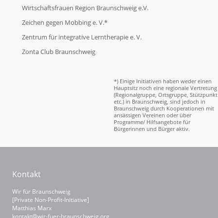
Wirtschaftsfrauen Region Braunschweig e.V.
Zeichen gegen Mobbing e. V.*
Zentrum für integrative Lerntherapie e. V.
Zonta Club Braunschweig
*) Einige Initiativen haben weder einen
Hauptsitz noch eine regionale Vertretung
(Regionalgruppe, Ortsgruppe, Stützpunkt
etc.) in Braunschweig, sind jedoch in
Braunschweig durch Kooperationen mit
ansässigen Vereinen oder über
Programme/ Hilfsangebote für
Bürgerinnen und Bürger aktiv.
Kontakt
Wir für Braunschweig
[Private Non-Profit-Initiative]
Matthias Marx
kontakt@wir-fuer-braunschweig.org