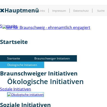
Hauptmenü
Alle Tipps & Links
Impressum
Datenschutz
Suche
Startseite
Startseite
Braunschweiger Initiativen
Startseite
Braunschweiger Initiativen
Ökologische Initiativen
Braunschweiger Initiativen
Ökologische Initiativen
Soziale Initiativen
Soziale Initiativen