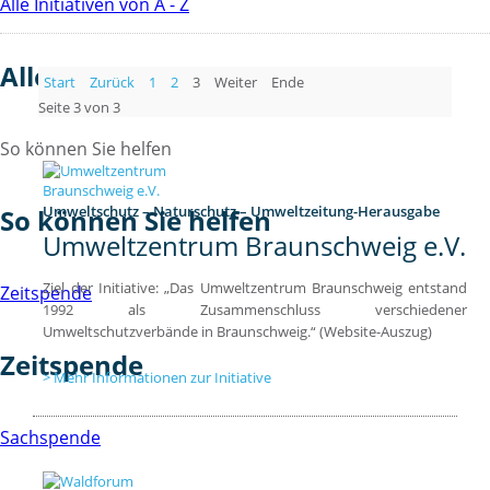
Alle Initiativen von A - Z
Alle Initiativen von A - Z
Start
Zurück
1
2
3
Weiter
Ende
Seite 3 von 3
So können Sie helfen
Umweltschutz – Naturschutz – Umweltzeitung-Herausgabe
So können Sie helfen
Umweltzentrum Braunschweig e.V.
Ziel der Initiative: „Das Umweltzentrum Braunschweig entstand
Zeitspende
1992 als Zusammenschluss verschiedener
Umweltschutzverbände in Braunschweig.“ (Website-Auszug)
Zeitspende
Mehr Informationen zur Initiative
Sachspende