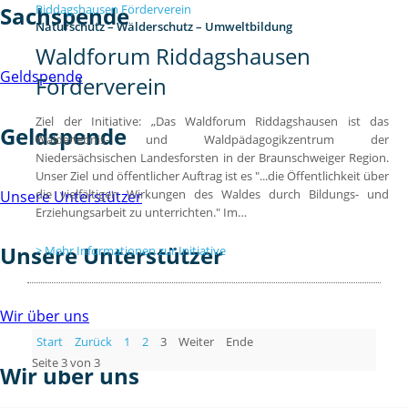
Sachspende
Naturschutz – Wälderschutz – Umweltbildung
Waldforum Riddagshausen
Geldspende
Förderverein
Ziel der Initiative: „Das Waldforum Riddagshausen ist das
Geldspende
Walderlebnis- und Waldpädagogikzentrum der
Niedersächsischen Landesforsten in der Braunschweiger Region.
Unser Ziel und öffentlicher Auftrag ist es "...die Öffentlichkeit über
die vielfältigen Wirkungen des Waldes durch Bildungs- und
Unsere Unterstützer
Erziehungsarbeit zu unterrichten." Im…
Unsere Unterstützer
Mehr Informationen zur Initiative
Wir über uns
Start
Zurück
1
2
3
Weiter
Ende
Seite 3 von 3
Wir über uns